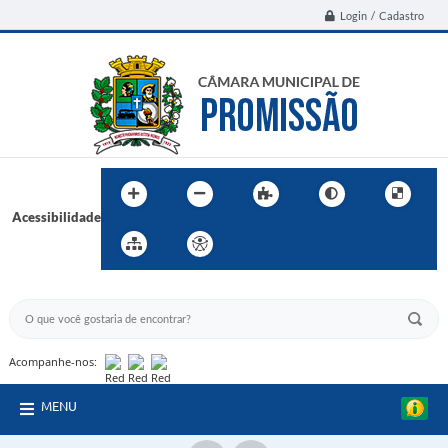
Login / Cadastro
Acessibilidade
BUSCA DO SITE:
Acompanhe-nos:
MENU