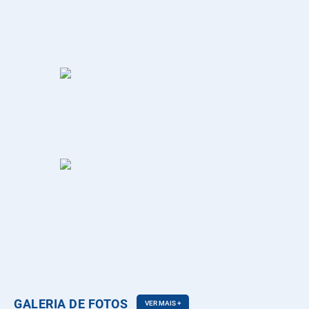
01/06/2026
CONVITE 9ª SESSÃO EXTRAORDINÁRIA 2026
01/06/2026
AUDIÊNCIA PÚBLICA - Lei de Diretrizes Orçamentárias LDO 2027
GALERIA DE FOTOS
VER MAIS +