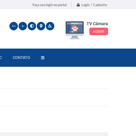
Login / Cadastro
Faça seu login no portal
TV Câmara
A+
A-
ACESSE
C
CONTATO