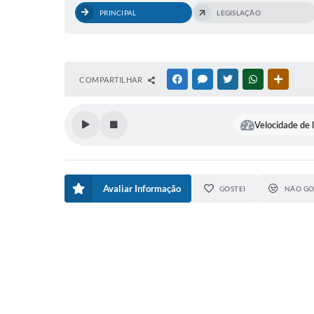
PRINCIPAL
LEGISLAÇÃO
COMPARTILHAR
FACEBOOK
MESSENGER
TWITTER
WHATSAPP
OUTRAS
Velocidade de l
Avaliar Informação
GOSTEI
NÃO GO