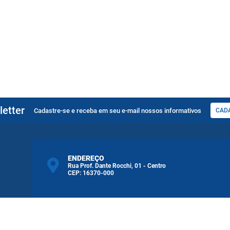
etter
Cadastre-se e receba em seu e-mail nossos informativos
CAD
ENDEREÇO
Rua Prof. Dante Rocchi, 01 - Centro
CEP: 16370-000
ATENDIMENTO
Atendimento de Segunda-feira a Sexta-feira das
08h às 11h30min 13h30min às 17h00