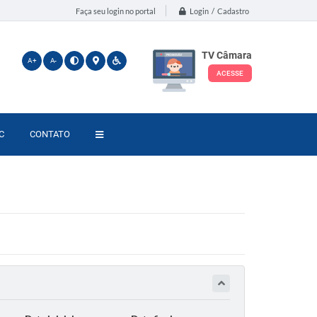
Login / Cadastro
Faça seu login no portal
TV Câmara
A+
A-
ACESSE
C
CONTATO