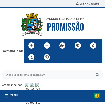
Login / Cadastro
Acessibilidade
BUSCA DO SITE:
Acompanhe-nos:
MENU