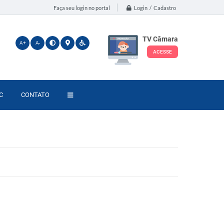
Login / Cadastro
Faça seu login no portal
TV Câmara
A+
A-
ACESSE
C
CONTATO