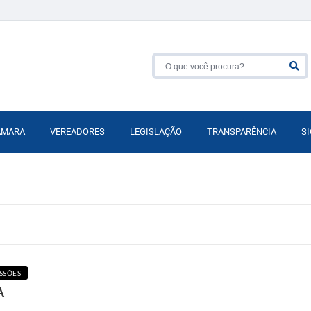
ÂMARA
VEREADORES
LEGISLAÇÃO
TRANSPARÊNCIA
SI
SSÕES
A