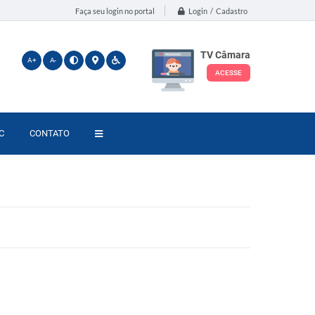
Login / Cadastro
Faça seu login no portal
TV Câmara
A+
A-
ACESSE
C
CONTATO