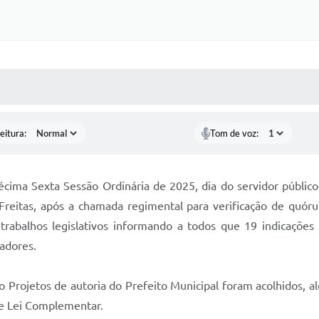
 MÍDIAS
RECEBA NOTÍCIAS
eitura:
Tom de voz:
Décima Sexta Sessão Ordinária de 2025, dia do servidor públ
 Freitas, após a chamada regimental para verificação de quór
s trabalhos legislativos informando a todos que 19 indicaçõe
adores.
o Projetos de autoria do Prefeito Municipal foram acolhidos, al
de Lei Complementar.