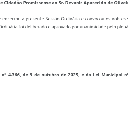
e Cidadão Promissense ao Sr. Devanir Aparecido de Olivei
te encerrou a presente Sessão Ordinária e convocou os nobres 
Ordinária foi deliberado e aprovado por unanimidade pelo plená
l nº 4.366, de 9 de outubro de 2025, e da Lei Municipal n