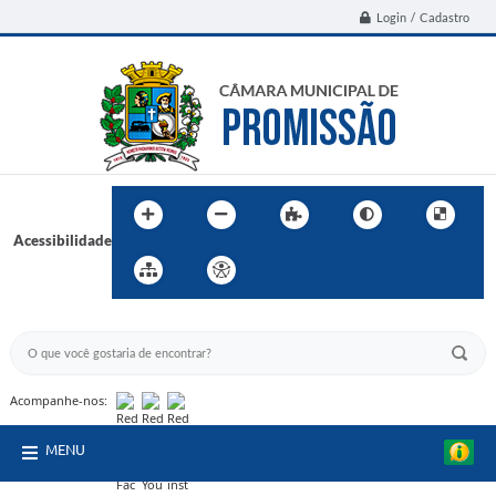
Login / Cadastro
Acessibilidade
BUSCA DO SITE:
Acompanhe-nos:
MENU