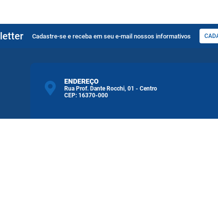
etter
Cadastre-se e receba em seu e-mail nossos informativos
CAD
ENDEREÇO
Rua Prof. Dante Rocchi, 01 - Centro
CEP: 16370-000
ATENDIMENTO
Atendimento de Segunda-feira a Sexta-feira das
08h às 11h30min 13h30min às 17h00
ersão do Sistema:
3.5.3 - 19/06/2026
Portal atualizado em:
02/07/2026