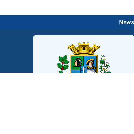
Newsl
V