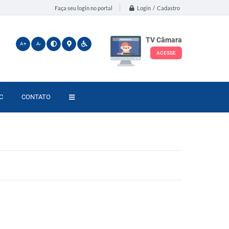
Login / Cadastro
Faça seu login no portal
TV Câmara
A+
A-
ACESSE
C
CONTATO