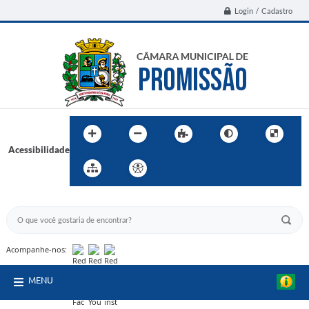
Login / Cadastro
Acessibilidade
BUSCA DO SITE:
Acompanhe-nos:
MENU