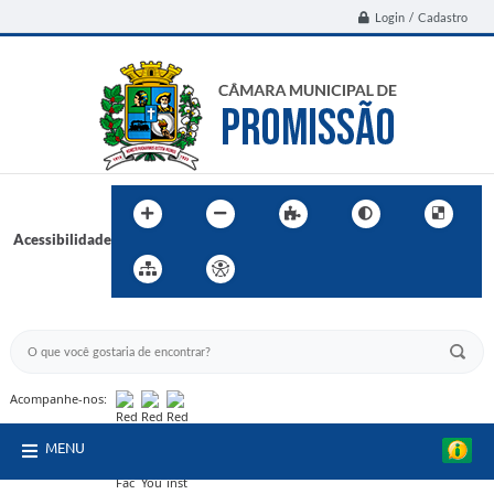
Login / Cadastro
Acessibilidade
BUSCA DO SITE:
Acompanhe-nos:
MENU