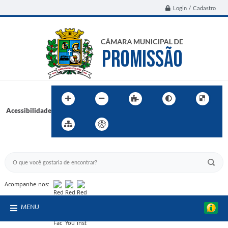
Login / Cadastro
Acessibilidade
BUSCA DO SITE:
Acompanhe-nos:
MENU