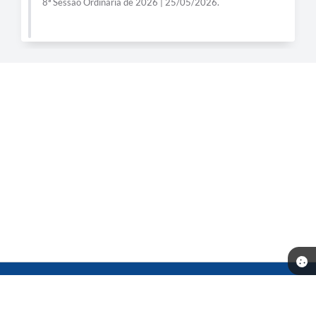
8ª Sessão Ordinária de 2026 | 25/05/2026.
Telefone: (14) 3541-0668
Endereço: Rua Prof. Dante Rocchi, 01 - Centro | CEP: 16370-000
Atendimento de Segunda-feira a Sexta-feira das 08h às 11h30min
13h30min às 17h00