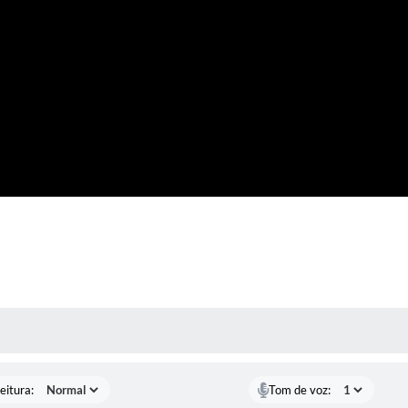
 MÍDIAS
eitura:
Tom de voz: