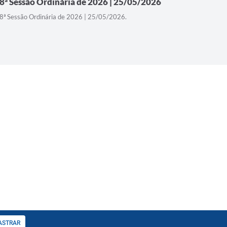
8ª Sessão Ordinária de 2026 | 25/05/2026
7ª Sessã
11/05/
8ª Sessão Ordinária de 2026 | 25/05/2026.
7ª Sessão 
ASTRAR