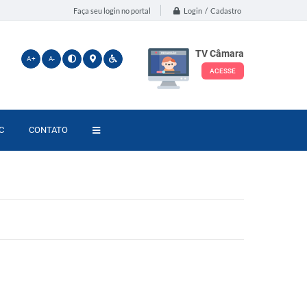
Login / Cadastro
Faça seu login no portal
TV Câmara
A+
A-
ACESSE
C
CONTATO