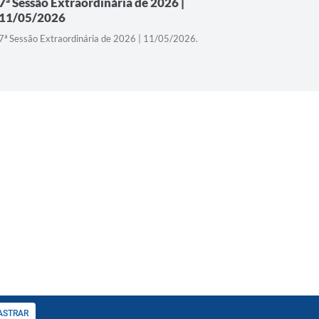
7ª Sessão Extraordinária de 2026 |
7ª Sess
11/05/2026
7ª Sessão 
7ª Sessão Extraordinária de 2026 | 11/05/2026.
ASTRAR