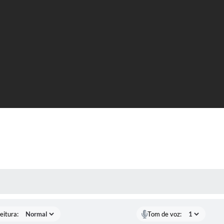
 MÍDIAS
eitura:
Tom de voz: