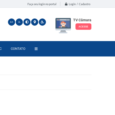
Login / Cadastro
Faça seu login no portal
TV Câmara
A+
A-
ACESSE
C
CONTATO