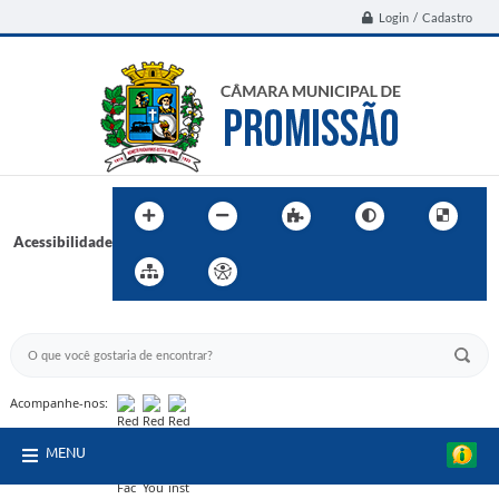
Login / Cadastro
Acessibilidade
BUSCA DO SITE:
Acompanhe-nos:
MENU