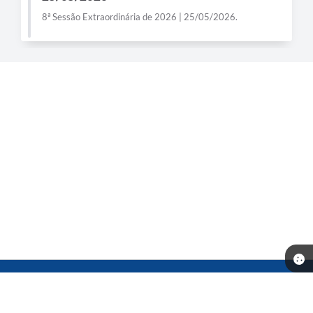
8ª Sessão Extraordinária de 2026 | 25/05/2026.
Telefone: (14) 3541-0668
Endereço: Rua Prof. Dante Rocchi, 01 - Centro | CEP: 16370-000
Atendimento de Segunda-feira a Sexta-feira das 08h às 11h30min
13h30min às 17h00