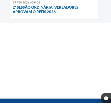
27 FEV 2026 - 09h53
2ª SESSÃO ORDINÁRIA, VEREADORES
APROVAM O REFIS 2026
Telefone: (14) 3541-0668
Endereço: Rua Prof. Dante Rocchi, 01 - Centro | CEP: 16370-000