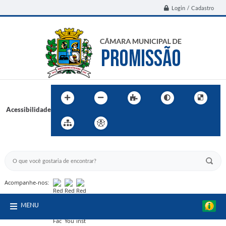
Login / Cadastro
Acessibilidade
BUSCA DO SITE:
Acompanhe-nos:
MENU