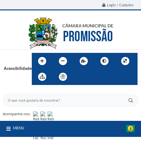
Login / Cadastro
Acessibilidade
BUSCA DO SITE:
Acompanhe-nos:
MENU