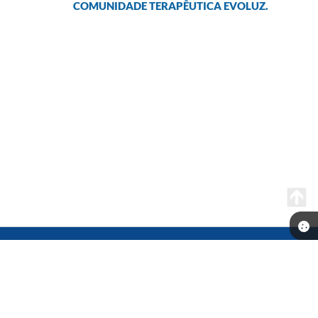
COMUNIDADE TERAPÊUTICA EVOLUZ.
Telefone: (14) 3541-0668
Endereço: Rua Prof. Dante Rocchi, 01 - Centro | CEP: 16370-000
Atendimento de Segunda-feira a Sexta-feira das 08h às 11h30min
13h30min às 17h00
Câmara Municipal de Promissão - SP