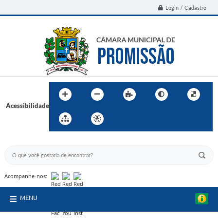
Login / Cadastro
Acessibilidade
BUSCA DO SITE:
Acompanhe-nos:
MENU