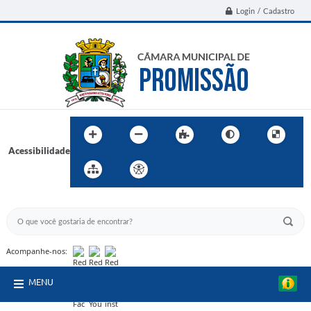
Login / Cadastro
Acessibilidade
BUSCA DO SITE:
Acompanhe-nos:
MENU