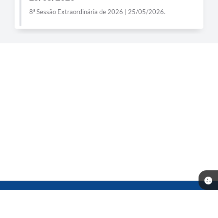
8ª Sessão Extraordinária de 2026 | 25/05/2026.
Telefone: (14) 3541-0668
Endereço: Rua Prof. Dante Rocchi, 01 - Centro | CEP: 16370-000
Atendimento de Segunda-feira a Sexta-feira das 08h às 11h30min
13h30min às 17h00