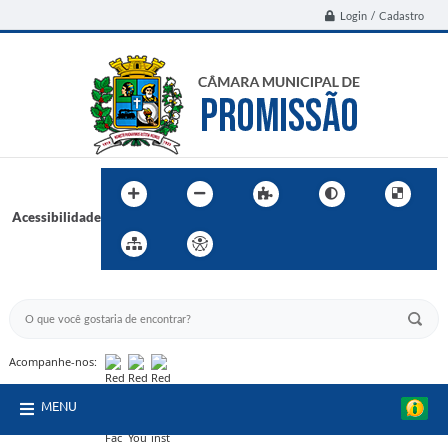
Login / Cadastro
Acessibilidade
BUSCA DO SITE:
Acompanhe-nos:
MENU