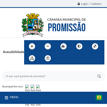
Login / Cadastro
Acessibilidade
BUSCA DO SITE:
Acompanhe-nos:
MENU