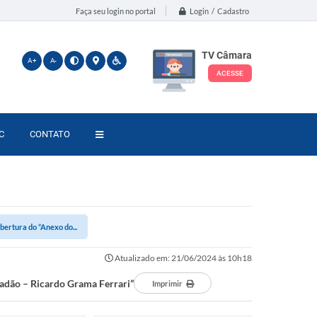
Login / Cadastro
Faça seu login no portal
TV Câmara
A+
A-
ACESSE
C
CONTATO
rtura do “Anexo do...
Atualizado em: 21/06/2024 às 10h18
adão – Ricardo Grama Ferrari”
Imprimir