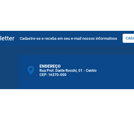
etter
Cadastre-se e receba em seu e-mail nossos informativos
CAD
ENDEREÇO
Rua Prof. Dante Rocchi, 01 - Centro
CEP: 16370-000
ATENDIMENTO
Atendimento de Segunda-feira a Sexta-feira das
08h às 11h30min 13h30min às 17h00