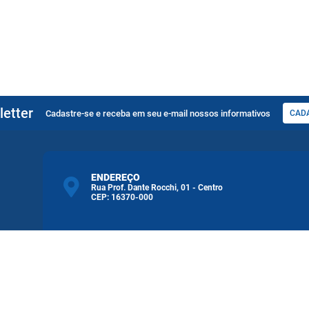
etter
Cadastre-se e receba em seu e-mail nossos informativos
CAD
ENDEREÇO
Rua Prof. Dante Rocchi, 01 - Centro
CEP: 16370-000
ATENDIMENTO
Atendimento de Segunda-feira a Sexta-feira das
08h às 11h30min 13h30min às 17h00