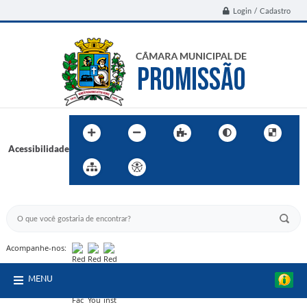
Login / Cadastro
Acessibilidade
BUSCA DO SITE:
Acompanhe-nos:
MENU