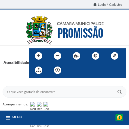
Login / Cadastro
Acessibilidade
BUSCA DO SITE:
Acompanhe-nos:
MENU