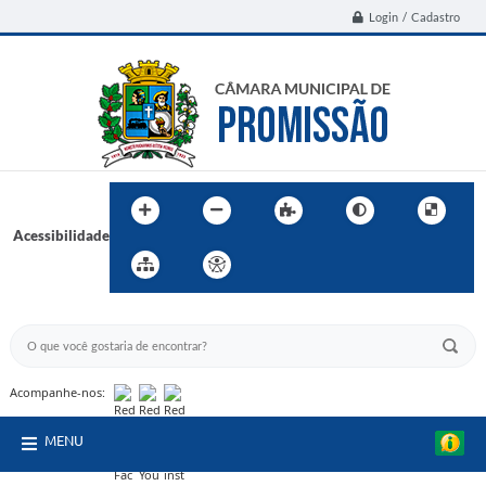
Login / Cadastro
Acessibilidade
BUSCA DO SITE:
Acompanhe-nos:
MENU