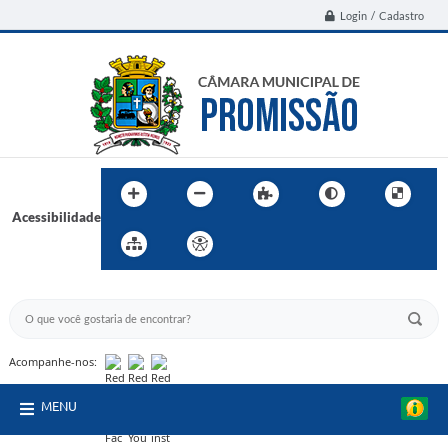
Login / Cadastro
Acessibilidade
BUSCA DO SITE:
Acompanhe-nos:
MENU