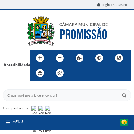
Login / Cadastro
Acessibilidade
BUSCA DO SITE:
Acompanhe-nos:
MENU